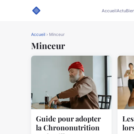
Accueil
Actu
Bie
Accueil
› Minceur
Minceur
Guide pour adopter
Les
la Chrononutrition
lor