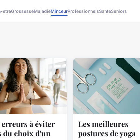
n-etre
Grossesse
Maladie
Minceur
Professionnels
Sante
Seniors
 erreurs à éviter
Les meilleures
s du choix d'un
postures de yoga