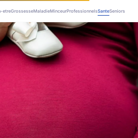
n-etre
Grossesse
Maladie
Minceur
Professionnels
Sante
Seniors