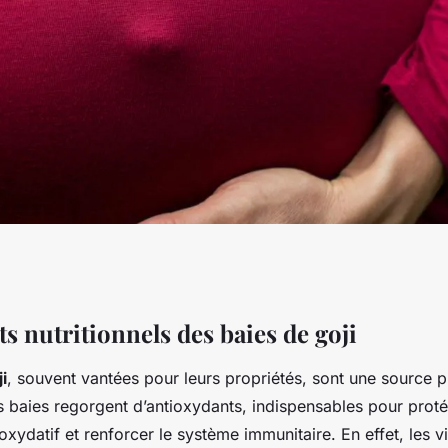
oostez votre
ts nutritionnels des baies de goji
i
, souvent vantées pour leurs propriétés, sont une source 
rez comment les
s baies regorgent d’antioxydants, indispensables pour prot
 oxydatif et renforcer le système immunitaire. En effet, les v