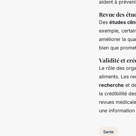
aident à préveni
Revue des étu
Des
études cli
exemple, certai
améliorer la qua
bien que promet
Validité et cré
Le rôle des or
aliments. Les r
recherche
et de
la crédibilité de
revues médicales
une information 
Sante