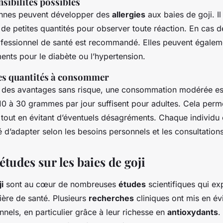
nsibilités possibles
onnes peuvent développer des
allergies
aux baies de goji. Il
e petites quantités pour observer toute réaction. En cas d
ofessionnel de santé est recommandé. Elles peuvent égaleme
ents pour le diabète ou l’hypertension.
les quantités à consommer
des avantages sans risque, une consommation modérée est
10 à 30 grammes par jour suffisent pour adultes. Cela perme
 tout en évitant d’éventuels désagréments. Chaque individu é
d’adapter selon les besoins personnels et les consultation
études sur les baies de goji
i
sont au cœur de nombreuses
études
scientifiques qui exp
ière de santé. Plusieurs
recherches
cliniques ont mis en év
onnels, en particulier grâce à leur richesse en
antioxydants
.