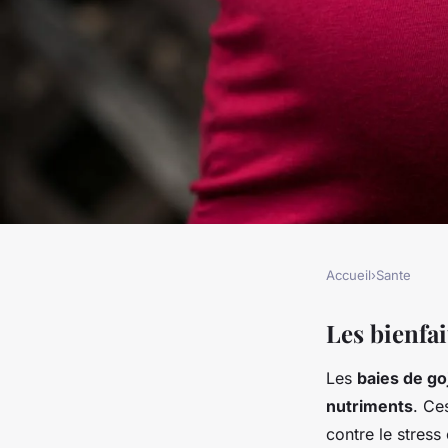
Accueil
›
Sante
SANTE
Les baies de goji : b
Les bienfai
Les
baies de goj
immunité et découv
nutriments
. Ce
contre le stress