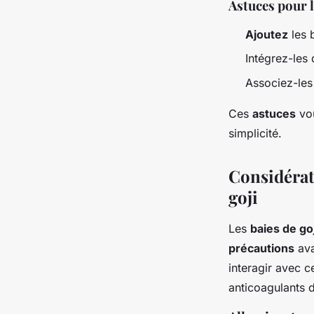
Astuces pour l
Ajoutez
les 
Intégrez-les 
Associez-le
Ces
astuces
vou
simplicité.
Considérat
goji
Les
baies de goj
précautions
ava
interagir avec 
anticoagulants d