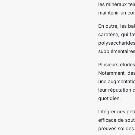
incorporer facileme
les minéraux tel
régime !
maintenir un cor
En outre, les b
Léon
•
3 avril 2025
•
4 min de lecture
carotène, qui fa
polysaccharides,
supplémentaires 
Plusieurs études
Notamment, des 
une augmentatio
leur réputation
quotidien.
Intégrer ces pet
efficace de sou
preuves solides 