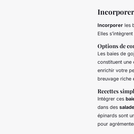
Incorporer 
Incorporer
les 
Elles s’intègren
Options de c
Les baies de g
constituent une 
enrichir votre p
breuvage riche 
Recettes simpl
Intégrer ces
bai
dans des
salad
épinards sont un
pour agrémenter