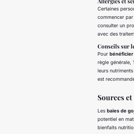
Allergies et se
Certaines pers
commencer par d
consulter un pr
avec des traitem
Conseils sur 
Pour
bénéficier
règle générale, 
leurs nutriments
est recommandé 
Sources et 
Les
baies de goj
potentiel en mat
bienfaits nutriti