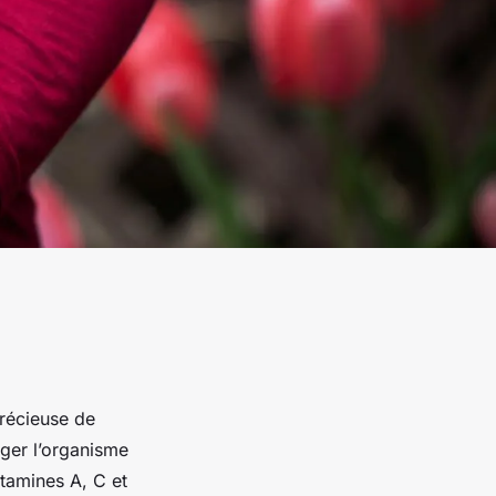
précieuse de
éger l’organisme
itamines A, C et