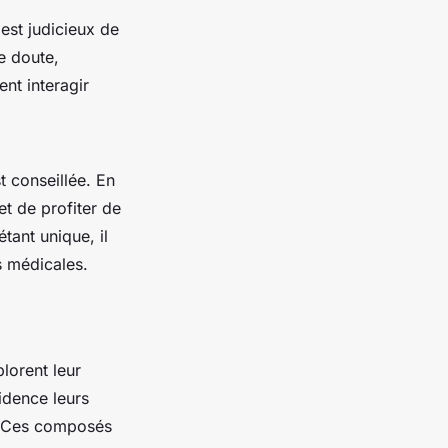
 est judicieux de
e doute,
nt interagir
 conseillée. En
t de profiter de
tant unique, il
s médicales.
lorent leur
idence leurs
 Ces composés