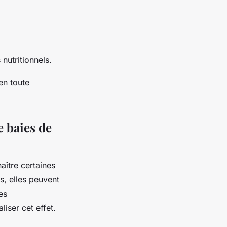
nutritionnels.
en toute
 baies de
aître certaines
s, elles peuvent
es
liser cet effet.