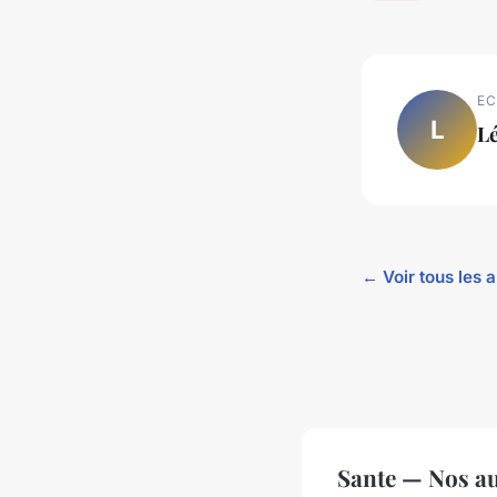
EC
L
L
← Voir tous les a
Sante — Nos au