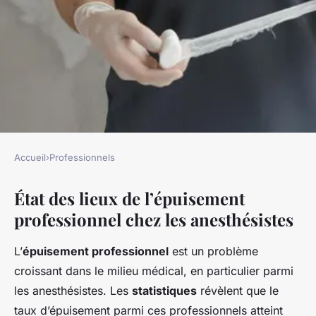
Accueil
›
Professionnels
PROFESSIONNELS
État des lieux de l’épuisement
Epuisement professionnel
professionnel chez les anesthésistes
chez les anesthésistes: un
sujet tabou?
L’
épuisement professionnel
est un problème
croissant dans le milieu médical, en particulier parmi
Léon
•
1 avril 2025
•
7 min de lecture
les anesthésistes. Les
statistiques
révèlent que le
taux d’épuisement parmi ces professionnels atteint